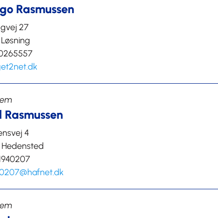
go Rasmussen
ngvej 27
 Løsning
 40265557
et2net.dk
lem
l Rasmussen
ensvej 4
 Hedensted
51940207
0207@hafnet.dk
lem