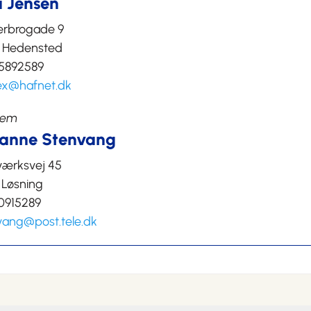
a Jensen
erbrogade 9
 Hedensted
75892589
ex@hafnet.dk
lem
anne Stenvang
værksvej 45
 Løsning
40915289
vang@post.tele.dk