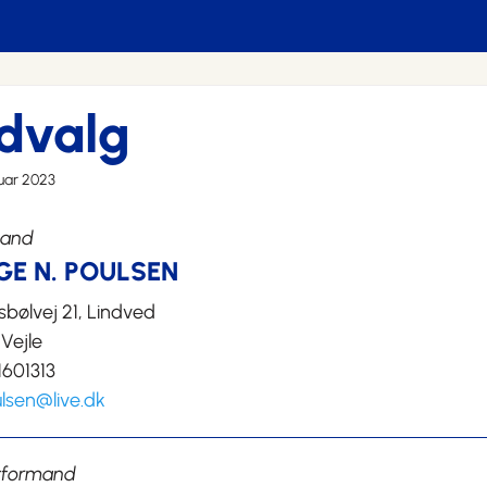
dvalg
nuar 2023
mand
GE N. POULSEN
sbølvej 21, Lindved
 Vejle
61601313
oulsen@live.dk
formand