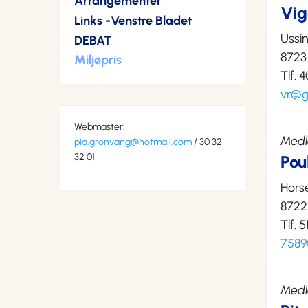
Arrangementer
Vig
Links -Venstre Bladet
Ussi
DEBAT
8723
Miljøpris
Tlf.
vr@g
Webmaster:
Med
pia.gronvang@hotmail.com
/ 30 32
32 01
Pou
Hors
8722
Tlf. 
7589
Med