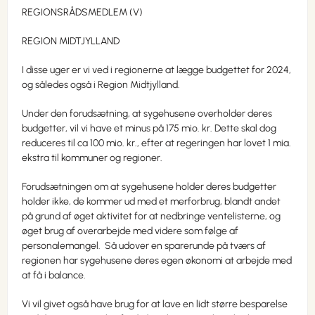
REGIONSRÅDSMEDLEM (V)
REGION MIDTJYLLAND
I disse uger er vi ved i regionerne at lægge budgettet for 2024,
og således også i Region Midtjylland.
Under den forudsætning, at sygehusene overholder deres
budgetter, vil vi have et minus på 175 mio. kr. Dette skal dog
reduceres til ca 100 mio. kr., efter at regeringen har lovet 1 mia.
ekstra til kommuner og regioner.
Forudsætningen om at sygehusene holder deres budgetter
holder ikke, de kommer ud med et merforbrug, blandt andet
på grund af øget aktivitet for at nedbringe ventelisterne, og
øget brug af overarbejde med videre som følge af
personalemangel. Så udover en sparerunde på tværs af
regionen har sygehusene deres egen økonomi at arbejde med
at få i balance.
Vi vil givet også have brug for at lave en lidt større besparelse