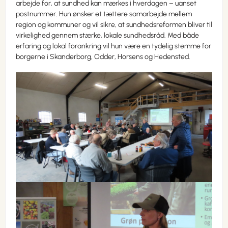
arbejde for, at sundhed kan mærkes i hverdagen – uanset
postnummer. Hun ønsker et tættere samarbejde mellem
region og kommuner og vil sikre, at sundhedsreformen bliver til
virkelighed gennem stærke, lokale sundhedsråd. Med både
erfaring og lokal forankring vil hun være en tydelig stemme for
borgerne i Skanderborg, Odder, Horsens og Hedensted.