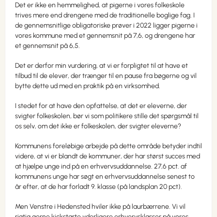
Det er ikke en hemmelighed, at pigerne i vores folkeskole
trives mere end drengene med de traditionelle boglige fag. I
de gennemsnitlige obligatoriske prøver i 2022 ligger pigerne i
vores kommune med et gennemsnit på 7,6, og drengene har
et gennemsnit på 6,5.
Det er derfor min vurdering, at vi er forpligtet til at have et
tilbud til de elever, der trænger til en pause fra bøgerne og vil
bytte dette ud med en praktik på en virksomhed.
I stedet for at have den opfattelse, at det er eleverne, der
svigter folkeskolen, bør vi som politikere stille det spørgsmål til
os selv, om det ikke er folkeskolen, der svigter eleverne?
Kommunens foreløbige arbejde på dette område betyder indtil
videre, at vi er blandt de kommuner, der har størst succes med
at hjælpe unge ind på en erhvervsuddannelse. 27,6 pct. af
kommunens unge har søgt en erhvervsuddannelse senest to
år efter, at de har forladt 9. klasse (på landsplan 20 pct).
Men Venstre i Hedensted hviler ikke på laurbærrene. Vi vil
rigtig gerne kickstarte yderligere erhvervsklasser på vores