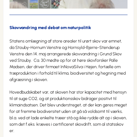
Skovvandring med debat om naturpolitik
Statens omlægning af store arealer til urørt skov var emnet,
da Stouby-Hornum Venstre og Hornsyld-Bjerre-Stenderup
Venstre den 14. maj arrangerede skovvandring i Grund Skov
ved Stouby. Ca. 30 mødte op for at høre skovforsker Palle
Madsen, der driver firmaet InNovaSilva i Højen, fortælle om
træproduktion i forhold til klima, biodiversitet og hegning med
afgræsning i skoven.
Hovedbudskabet var, at skoven har stor kapacitet med hensyn
til at suge CO2, og at produktionsskov bidrager positivt til
klimaindsatsen. Det blev understreget, at der kan gøres meget
for at fremme biodiversitet uden at gå så voldsomt til værks,
bl.a. ved at lade enkelte træer stå og ikke rydde alt op i skoven,
som det f.eks. kræves i certificeret skovdrift, som al statsskov
er.