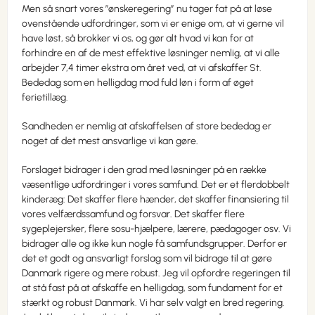
Men så snart vores ”ønskeregering” nu tager fat på at løse
ovenstående udfordringer, som vi er enige om, at vi gerne vil
have løst, så brokker vi os, og gør alt hvad vi kan for at
forhindre en af de mest effektive løsninger nemlig, at vi alle
arbejder 7,4 timer ekstra om året ved, at vi afskaffer St.
Bededag som en helligdag mod fuld løn i form af øget
ferietillæg.
Sandheden er nemlig at afskaffelsen af store bededag er
noget af det mest ansvarlige vi kan gøre.
Forslaget bidrager i den grad med løsninger på en række
væsentlige udfordringer i vores samfund. Det er et flerdobbelt
kinderæg: Det skaffer flere hænder, det skaffer finansiering til
vores velfærdssamfund og forsvar. Det skaffer flere
sygeplejersker, flere sosu-hjælpere, lærere, pædagoger osv. Vi
bidrager alle og ikke kun nogle få samfundsgrupper. Derfor er
det et godt og ansvarligt forslag som vil bidrage til at gøre
Danmark rigere og mere robust. Jeg vil opfordre regeringen til
at stå fast på at afskaffe en helligdag, som fundament for et
stærkt og robust Danmark. Vi har selv valgt en bred regering.