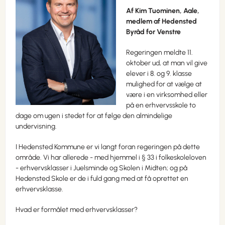
Af Kim Tuominen, Aale,
medlem af Hedensted
Byråd for Venstre
Regeringen meldte 11.
oktober ud, at man vil give
elever i 8. og 9. klasse
mulighed for at vælge at
være i en virksomhed eller
på en erhvervsskole to
dage om ugen i stedet for at følge den almindelige
undervisning.
I Hedensted Kommune er vi langt foran regeringen på dette
område. Vi har allerede - med hjemmel i § 33 i folkeskoleloven
- erhvervsklasser i Juelsminde og Skolen i Midten; og på
Hedensted Skole er de i fuld gang med at få oprettet en
erhvervsklasse.
Hvad er formålet med erhvervsklasser?