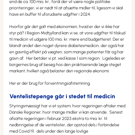
end de ca. 100 mio. kr., fordi der vil være nogle politiske
prioriteringer, vi er nødt til at afsætte midler til, ligesom vi skal
have en buffer til uforudsete udgifter i 2024.
Hvorfor går det galt med økonomien, hvad er der vi ikke har
styr på? I Region Midtjylland kan vi se, at vore udgifter til tilskud
til medicin vil udgøre 100 mio. kr. mere end budgetteret. Der er
blandt andet den noget dyrere diabetesmedicin, der også har
en gavnlig effekt på vægten, som mange patienter får og har
gavn af. Her betaler vi pt. ved kasse 1 som region. Ligeledes er
borgernes brug af besøg hos den praktiserende læge steget
markant, hvilket også belaster den regionale økonomi.
Her er der brug for forventningsafstemning.
Ventelistepenge går i stedet til medicin
Styringsmæssigt har vi et system, hvor regeringen aftaler med
Danske Regioner, hvor mange midler vi kan anvende. Senest
afsatte regeringen i februar 2023 ekstra to mia. kr. til
nedbringelse af de ventelister, der opstod dels i forbindelse
med Covid 19, dels under den lange lovlige