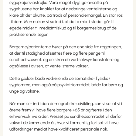
sygeplejerskestrejke. Vore meget dygtige ansatte på
sygehusene har knoklet for at nedbringe ventelisterne og
klare alt det akutte, på trods af personalemangel. En stor ros
til dem. Men nu kan vi se ind i, at de to mia. i stedet går til
øgede midler til medicintilskud og til borgernes brug af de
praktiserende læger.
Borgerne/patienterne hører på den ene side fra regeringen,
at der til stadighed afsættes flere og flere penge til
sundhedsvæsnet, og dels kan de ved selvsyn konstatere og
også læse i avisen, at ventelisterne vokser.
Dette gælder både vedrørende de somatiske (fysiske)
sygdomme, men også på psykiatriområdet, både for børn og
unge og voksne.
Når man ser ind i den demografiske udvikling, kan vi se, at vi i
årene frem vil have flere borgere +65 år og færre i den
erhvervsaktive alder. Presset på sundhedsområdet vil derfor
vokse i de kommende år, hvor vi formentlig fortsat vil have
udfordringer med at have kvalificeret personale nok.