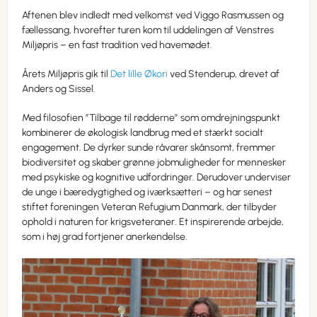
Aftenen blev indledt med velkomst ved Viggo Rasmussen og
fællessang, hvorefter turen kom til uddelingen af Venstres
Miljøpris – en fast tradition ved havemødet.
Årets Miljøpris gik til
Det lille Økori
ved Stenderup, drevet af
Anders og Sissel.
Med filosofien ”Tilbage til rødderne” som omdrejningspunkt
kombinerer de økologisk landbrug med et stærkt socialt
engagement. De dyrker sunde råvarer skånsomt, fremmer
biodiversitet og skaber grønne jobmuligheder for mennesker
med psykiske og kognitive udfordringer. Derudover underviser
de unge i bæredygtighed og iværksætteri – og har senest
stiftet foreningen Veteran Refugium Danmark, der tilbyder
ophold i naturen for krigsveteraner. Et inspirerende arbejde,
som i høj grad fortjener anerkendelse.