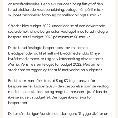
ansvarsfraskrivelse. Der blev i perioden brugt flittigt af den
forud etablerede kassebeholdning, optaget lån på 91 mio. kr.,
skubbet besparelser foran sig på mellem 50 og100 mio. kr.
Således blev budget 2022, under ledelse af den daværende
socialdemokratiske borgmester, vedtaget med forud indlagte
besparelser til budget 2023 på minimum 50 mio. kr.
Dette forud fastlagte besparelseskrav, mellem to
byrådsperioder og til et helt nyt byråd med endda 10 nye
byrådsmedlemmer, er i sig selv kritisabelt og blev kritiseret.
Men jo, Venstre stemte også for budget 2022. Med armen
vredet om på ryggen og for at få indflydelse på budgettet.
Bedst, som man så nu tror, at S og KD tager ansvar for
besparelserne i budget 2023 - den besparelse, som de vedtog
med den politiske ledelse og magt i kommunen - ja, så kan de
ikke se sig selv i budgettet. Der tages ikke ansvar for
besparelser.
Det er således igen Venstre, der skal agere "Stygge Ulv" for en