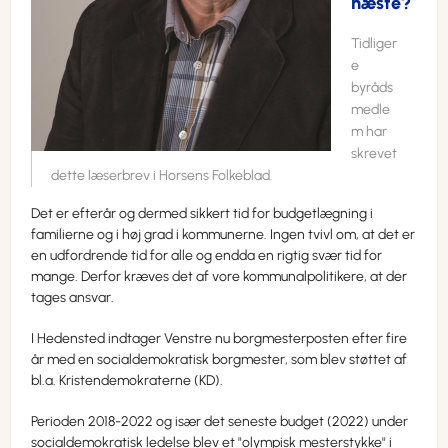
næste?
Tidliger
e
byråds
medle
m har
skrevet
dette læserbrev i Horsens Folkeblad.
Det er efterår og dermed sikkert tid for budgetlægning i
familierne og i høj grad i kommunerne. Ingen tvivl om, at det er
en udfordrende tid for alle og endda en rigtig svær tid for
mange. Derfor kræves det af vore kommunalpolitikere, at der
tages ansvar.
I Hedensted indtager Venstre nu borgmesterposten efter fire
år med en socialdemokratisk borgmester, som blev støttet af
bl.a. Kristendemokraterne (KD).
Perioden 2018-2022 og især det seneste budget (2022) under
socialdemokratisk ledelse blev et "olympisk mesterstykke" i