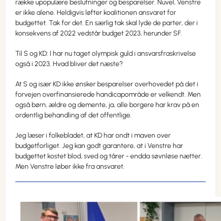
række upopulære beslutninger og besparelser. Nuvel, Venstre
er ikke alene. Heldigvis løfter koalitionen ansvaret for
budgettet. Tak for det. En særlig tak skal lyde de parter, der i
konsekvens af 2022 vedstår budget 2023, herunder SF.
Til S og KD: I har nu taget olympisk guld i ansvarsfraskrivelse
også i 2023. Hvad bliver det næste?
At S og især KD ikke ønsker besparelser overhovedet på det i
forvejen overfinansierede handicapområde er velkendt. Men
også børn, ældre og demente, ja, alle borgere har krav på en
ordentlig behandling af det offentlige.
Jeg læser i folkebladet, at KD har ondt i maven over
budgetforliget. Jeg kan godt garantere, at i Venstre har
budgettet kostet blod, sved og tårer - endda søvnløse nætter.
Men Venstre løber ikke fra ansvaret.