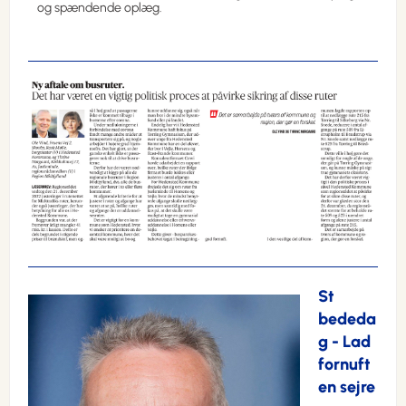
og spændende oplæg.
St
bededa
g - Lad
fornuft
en sejre