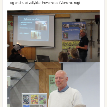
– og endnu et vellykket havemøde i Venstres regi.