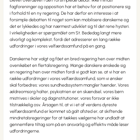
blevet overdøvet i den forsimplede debat. Ikke mindst
fagforeninger og opposition har et behov for at positionere sig
i forhold til en ny regering. De har derfor en interesse i at
forsimple debatten til noget som kan mobilisere danskerne og
det er lykkedes og har nærmest udviklet sig til det rene hysteri.
I virkeligheden er spørgsmålet om St. Bededag langt mere
alvorligt og komplekst, fordi det adresserer en lang række
udfordringer i vores velfærdssamfund på en gang.
Danskerne har valgt og fået en bred regering hen over midten
ovenikøbet en flertalsregering. Mange danskere ønskede sig
en regering hen over midten fordi vi godt kan se, at vi har en
række udfordringer i vores velfærdssamfund, som vi ønsker
skal forbedres: vores sundhedssystem mangler hænder, Vores
ældreomsorg halter, psykiatrien er en skændsel, vores børn
mistrives i skoler og daginstitutioner, vores forsvar er ikke
tilstrækkelig osv. Årsagen til, at vi i et af verdens dyreste
velfærdssamfund er kommet så galt afsted er, at skiftende
mindretalsregeringer for at tækkes vælgerne har undladt at
gennemføre tiltag som på en ansvarlig og effektiv måde løser
udfordringerne.