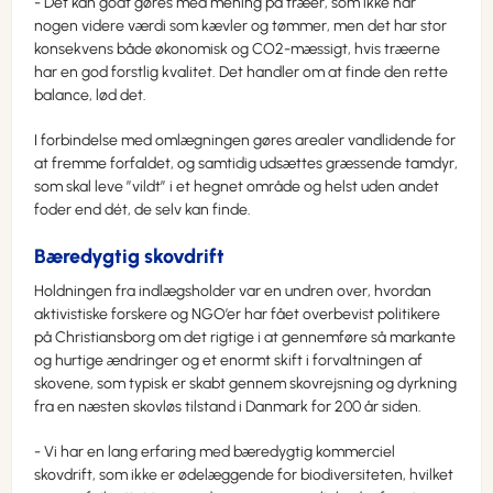
- Det kan godt gøres med mening på træer, som ikke har
nogen videre værdi som kævler og tømmer, men det har stor
konsekvens både økonomisk og CO2-mæssigt, hvis træerne
har en god forstlig kvalitet. Det handler om at finde den rette
balance, lød det.
I forbindelse med omlægningen gøres arealer vandlidende for
at fremme forfaldet, og samtidig udsættes græssende tamdyr,
som skal leve ”vildt” i et hegnet område og helst uden andet
foder end dét, de selv kan finde.
Bæredygtig skovdrift
Holdningen fra indlægsholder var en undren over, hvordan
aktivistiske forskere og NGO’er har fået overbevist politikere
på Christiansborg om det rigtige i at gennemføre så markante
og hurtige ændringer og et enormt skift i forvaltningen af
skovene, som typisk er skabt gennem skovrejsning og dyrkning
fra en næsten skovløs tilstand i Danmark for 200 år siden.
- Vi har en lang erfaring med bæredygtig kommerciel
skovdrift, som ikke er ødelæggende for biodiversiteten, hvilket