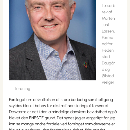
Læserb
rev af
Morten
Juhl
Lassen,
Forma
nd for
Heden
sted,
Daugår
d og
Ølsted
vælger
forening.
Forslaget om afskaffelsen af store bededag som helligdag
skyldes bla. et behov for ekstra finansiering af forsvaret.
Desværre er det i den almindelige danskers bevidsthed også
blevet den ENESTE grund. Det synes jeg er ærgerligt for jeg
kan se mange andre fordele ved forslaget som desværre er