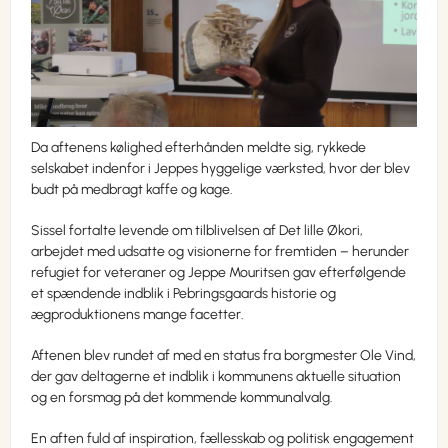
Da aftenens kølighed efterhånden meldte sig, rykkede
selskabet indenfor i Jeppes hyggelige værksted, hvor der blev
budt på medbragt kaffe og kage.
Sissel fortalte levende om tilblivelsen af Det lille Økori,
arbejdet med udsatte og visionerne for fremtiden – herunder
refugiet for veteraner og Jeppe Mouritsen gav efterfølgende
et spændende indblik i Pebringsgaards historie og
ægproduktionens mange facetter.
Aftenen blev rundet af med en status fra borgmester Ole Vind,
der gav deltagerne et indblik i kommunens aktuelle situation
og en forsmag på det kommende kommunalvalg.
En aften fuld af inspiration, fællesskab og politisk engagement