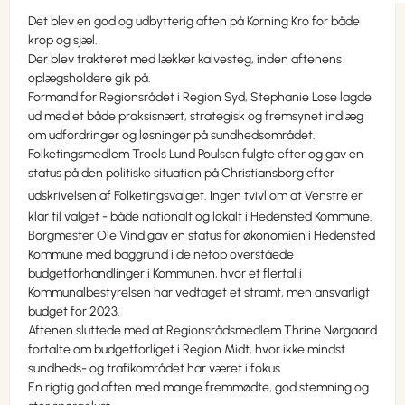
Det blev en god og udbytterig aften på Korning Kro for både
krop og sjæl.
Der blev trakteret med lækker kalvesteg, inden aftenens
oplægsholdere gik på.
Formand for Regionsrådet i Region Syd, Stephanie Lose lagde
ud med et både praksisnært, strategisk og fremsynet indlæg
om udfordringer og løsninger på sundhedsområdet.
Folketingsmedlem Troels Lund Poulsen fulgte efter og gav en
status på den politiske situation på Christiansborg efter
udskrivelsen af Folketingsvalget. Ingen
tvivl om at Venstre er
klar til valget - både nationalt og lokalt i Hedensted Kommune.
Borgmester Ole Vind gav en status for økonomien i Hedensted
Kommune med baggrund i de netop overståede
budgetforhandlinger i Kommunen, hvor et flertal i
Kommunalbestyrelsen har vedtaget et stramt, men ansvarligt
budget for 2023.
Aftenen sluttede med at Regionsrådsmedlem Thrine Nørgaard
fortalte om budgetforliget i Region Midt, hvor ikke mindst
sundheds- og trafikområdet har været i fokus.
En rigtig god aften med mange fremmødte, god stemning og