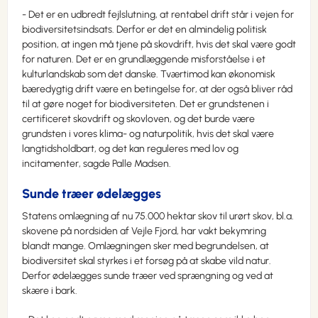
- Det er en udbredt fejlslutning, at rentabel drift står i vejen for
biodiversitetsindsats. Derfor er det en almindelig politisk
position, at ingen må tjene på skovdrift, hvis det skal være godt
for naturen. Det er en grundlæggende misforståelse i et
kulturlandskab som det danske. Tværtimod kan økonomisk
bæredygtig drift være en betingelse for, at der også bliver råd
til at gøre noget for biodiversiteten. Det er grundstenen i
certificeret skovdrift og skovloven, og det burde være
grundsten i vores klima- og naturpolitik, hvis det skal være
langtidsholdbart, og det kan reguleres med lov og
incitamenter, sagde Palle Madsen.
Sunde træer ødelægges
Statens omlægning af nu 75.000 hektar skov til urørt skov, bl.a.
skovene på nordsiden af Vejle Fjord, har vakt bekymring
blandt mange. Omlægningen sker med begrundelsen, at
biodiversitet skal styrkes i et forsøg på at skabe vild natur.
Derfor ødelægges sunde træer ved sprængning og ved at
skære i bark.