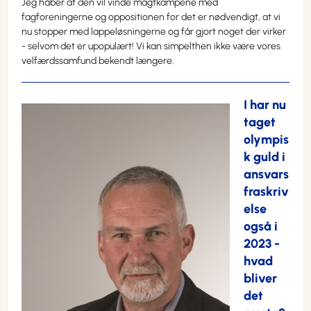
Jeg håber at den vil vinde magtkampene med
fagforeningerne og oppositionen for det er nødvendigt, at vi
nu stopper med lappeløsningerne og får gjort noget der virker
- selvom det er upopulært! Vi kan simpelthen ikke være vores
velfærdssamfund bekendt længere.
I har nu
taget
olympis
k guld i
ansvars
fraskriv
else
også i
2023 -
hvad
bliver
det