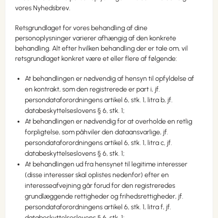
vores Nyhedsbrev.
Retsgrundlaget for vores behandling af dine
personoplysninger varierer afhængig af den konkrete
behandling. Alt efter hvilken behandling der er tale om, vil
retsgrundlaget konkret være et eller flere af følgende:
At behandlingen er nødvendig af hensyn til opfyldelse af
en kontrakt, som den registrerede er part i, jf.
persondataforordningens artikel 6, stk. 1, litra b, jf.
databeskyttelseslovens § 6, stk. 1;
At behandlingen er nødvendig for at overholde en retlig
forpligtelse, som påhviler den dataansvarlige, jf.
persondataforordningens artikel 6, stk. 1, litra c, jf.
databeskyttelseslovens § 6, stk. 1;
At behandlingen ud fra hensynet til legitime interesser
(disse interesser skal oplistes nedenfor) efter en
interesseafvejning går forud for den registreredes
grundlæggende rettigheder og frihedsrettigheder, jf.
persondataforordningens artikel 6, stk. 1, litra f, jf.
databeskyttelseslovens § 6, stk. 1;