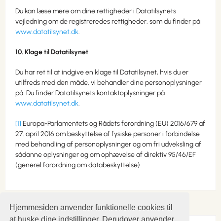
Du kan læse mere om dine rettigheder i Datatilsynets
vejledning om de registreredes rettigheder, som du finder på
www.datatilsynet.dk
.
10. Klage til Datatilsynet
Du har ret til at indgive en klage til Datatilsynet, hvis du er
utilfreds med den måde, vi behandler dine personoplysninger
på. Du finder Datatilsynets kontaktoplysninger på
www.datatilsynet.dk
.
[1]
Europa-Parlamentets og Rådets forordning (EU) 2016/679 af
27. april 2016 om beskyttelse af fysiske personer i forbindelse
med behandling af personoplysninger og om fri udveksling af
sådanne oplysninger og om ophævelse af direktiv 95/46/EF
(generel forordning om databeskyttelse)
Hjemmesiden anvender funktionelle cookies til
at huske dine indstillinger. Derudover anvender