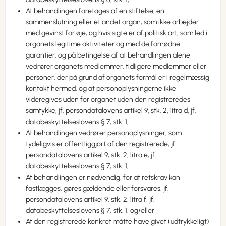
At behandlingen foretages af en stiftelse, en
sammenslutning eller et andet organ, som ikke arbejder
med gevinst for øje, og hvis sigte er af politisk art, som led i
organets legitime aktiviteter og med de fornødne
garantier, og på betingelse af at behandlingen alene
vedrører organets medlemmer, tidligere medlemmer eller
personer, der på grund af organets formål er i regelmæssig
kontakt hermed, og at personoplysningerne ikke
videregives uden for organet uden den registreredes
samtykke, jf. persondatalovens artikel 9, stk. 2, litra d, jf.
databeskyttelseslovens § 7, stk. 1;
At behandlingen vedrører personoplysninger, som
tydeligvis er offentliggjort af den registrerede, jf.
persondatalovens artikel 9, stk. 2, litra e, jf.
databeskyttelseslovens § 7, stk. 1;
At behandlingen er nødvendig, for at retskrav kan
fastlægges, gøres gældende eller forsvares, jf.
persondatalovens artikel 9, stk. 2, litra f, jf.
databeskyttelseslovens § 7, stk. 1; og/eller
At den registrerede konkret måtte have givet (udtrykkeligt)