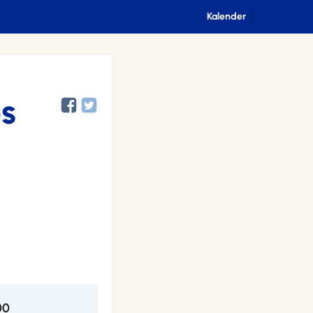
Kalender
es
00