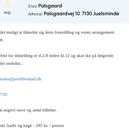
6
Palsgaard
Sted:
aug.
Palsgaardvej 10
7130
Juelsminde
Adresse:
,
det muligt at tilmelde sig årets forestilling og vores arrangement
-8.
 frist for tilmelding er d.2-8 inden
kl.12
og skal ske på følgende
ller mobilnr.:
aursen@profibermail.dk
739
t angive navn og antal billetter.
inkl. kaffe og kage - 295 kr. / person