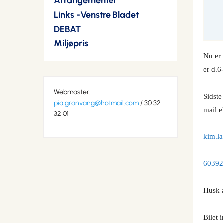
Arrangementer
Links -Venstre Bladet
DEBAT
Miljøpris
Nu er 
er d.6
Webmaster:
Sidste
pia.gronvang@hotmail.com
/ 30 32
mail e
32 01
kim.l
60392
Husk a
Bilet 